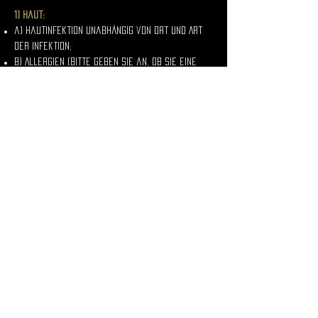
1) Haut:
a) Hautinfektion unabhängig von Ort und Art
der Infektion;
b) Allergien (bitte geben Sie an, ob Sie eine
Allergie haben, z. B. Latexallergie, Allergie
gegen Metalle und Konservierungsmittel);
c) Hautbereiche, die beschädigt oder anormal
erscheinen, einschließlich Muttermale;
d) aktive Hauterkrankungen (z. B. Ekzeme,
Psoriasis);
e) Hautbereiche, die einer plastischen
Operation oder Strahlentherapie unterzogen
wurden, einschließlich frischer Narben und
Keloide (gemäß ärztlichem Rat);
f) eine zuvor tätowierte Stelle, die nicht
vollständig verheilt ist;
g) eine Stelle, an der kürzlich eine
Tätowierung gelasert oder auf andere Weise
entfernt wurde, wenn die Wunde noch nicht
verheilt ist.