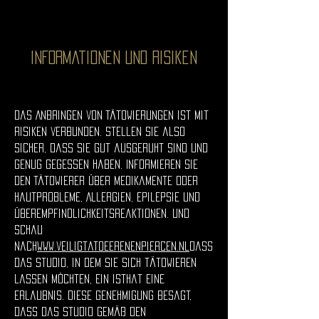
Informationen und Risiken
Das Anbringen von Tätowierungen ist mit
Risiken verbunden. Stellen Sie also
sicher, dass Sie gut ausgeruht sind und
genug gegessen haben. Informieren Sie
den Tätowierer über Medikamente oder
Hautprobleme, Allergien, Epilepsie und
Überempfindlichkeitsreaktionen. Und
schau
nach
www.veiligtatoeerenenpiercen.nl
dass
das Studio, in dem Sie sich tätowieren
lassen möchten, ein ist
hat eine
Erlaubnis. Diese Genehmigung besagt,
dass das Studio gemäß den