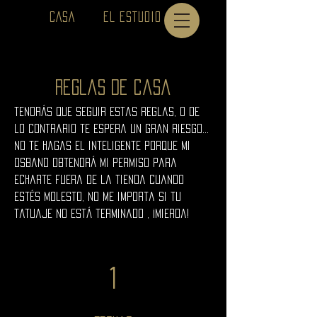
CASA
EL ESTUDIO
MI TRABAJO
Reglas de casa
tendrás que seguir estas reglas, o de
lo contrario te espera un gran riesgo...
no te hagas el inteligente porque mi
osband obtendrá mi permiso para
echarte fuera de la tienda cuando
estés molesto, no me importa si tu
tatuaje no está terminado , ¡mierda!
1