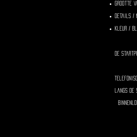
grootte v
details /
kleur / b
de startp
Telefonis
langs de 
binnenlop