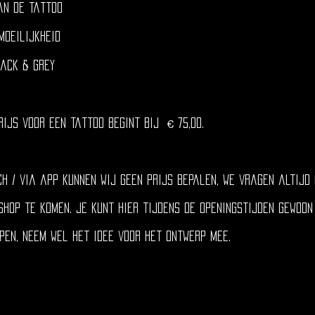
an de tattoo
 moeilijkheid
lack & grey
€
rijs voor een tattoo begint bij
75,00.
ch / via app kunnen wij geen prijs bepalen, we vragen altijd
shop te komen. Je kunt hier tijdens de openingstijden gewoon
en, neem wel het idee voor het ontwerp mee.